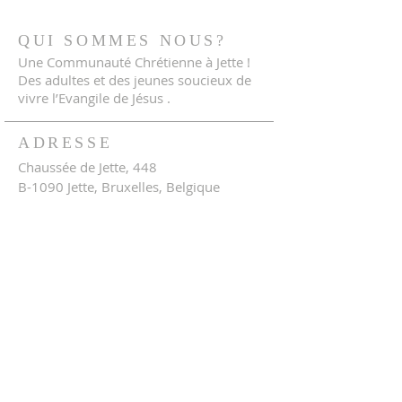
QUI SOMMES NOUS?
Une Communauté Chrétienne à Jette !
Des adultes et des jeunes soucieux de
vivre l’Evangile de Jésus .
ADRESSE
Chaussée de Jette, 448
B-1090 Jette, Bruxelles, Belgique
IBAN : BE39
0682 1236 1319
Téléphone:
0478 90 13 80
e-mail:
info@laccj.be
Politique de protection des données