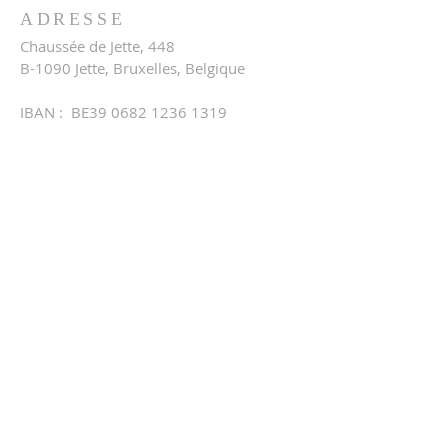
ADRESSE
Chaussée de Jette, 448
B-1090 Jette, Bruxelles, Belgique
IBAN : BE39
0682 1236 1319
Téléphone:
0478 90 13 80
e-mail:
info@laccj.be
Politique de protection des données
personnelles
NEWSLETTER