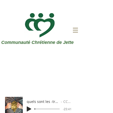
Communauté Chrétienne de Jette
quels sont les -trésors- qui m'ont été confiés par le Seigneur
CCJ - le 27 aout 2023
-23:41