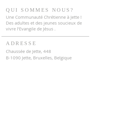
QUI SOMMES NOUS?
Une Communauté Chrétienne à Jette !
Des adultes et des jeunes soucieux de
vivre l’Evangile de Jésus .
ADRESSE
Chaussée de Jette, 448
B-1090 Jette, Bruxelles, Belgique
IBAN : BE39
0682 1236 1319
Téléphone:
0478 90 13 80
e-mail:
info@laccj.be
Politique de protection des données