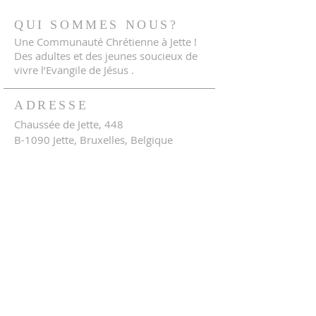
QUI SOMMES NOUS?
Une Communauté Chrétienne à Jette !
Des adultes et des jeunes soucieux de
vivre l’Evangile de Jésus .
ADRESSE
Chaussée de Jette, 448
B-1090 Jette, Bruxelles, Belgique
IBAN : BE39
0682 1236 1319
Téléphone:
0478 90 13 80
e-mail:
info@laccj.be
Politique de protection des données